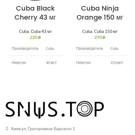
Cuba Black
Cuba Ninja
Cherry 43 мг
Orange 150 мг
Cuba
,
Сuba 43 мг
Cuba
,
Cuba 150 мг
220
₴
270
₴
Производитель
Cuba
Производитель
Cuba
Никотин
43 мг/г
Никотин
150 мг/г
Вкус
Вишня
Вкус
Апельсин
Белый (в
Вид снюса
Белый
Вид снюса
черном
пакетике)
Размер
Тонкие
пакетиков
Размер
Тонкие
пакетиков
Грамм в банке
15 грамм
Киев ул. Григоровича-Барского 1
Грамм в банке
13 грам