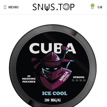
0
МЕНЮ
0
₴