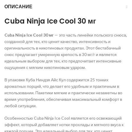
ОПИСАНИЕ
Cuba Ninja Ice Cool 30 мг
Cuba
Ninja
Ice
Cool 30 мг
— это часть линейки польского снюса,
созданной для тех, кто ценит качество, интенсивность и
оригинальность в никотиновых продуктах. Этот бестабачный
снюс предлагает умеренную крепость в 30 мг/г и является
идеальным выбором для тех, кто предпочитает интенсивные
ощущения с мягким никотиновым ударом.
В упаковке Куба Ниндзя Айс Кул содержится 25 тонких
ароматных порций, что делает его удобным и практичным в
использовании. Пакетики мягкие и практически незаметны во
время употребления, обеспечивая максимальный комфорт в
любой ситуации.
Особенностью Cuba Ninja Ice Cool является его освежающий
эффект, который добавляет нотки прохлады и мятного вкуса к
каждой порции. Это идеальный выбор для тех, кто ценит