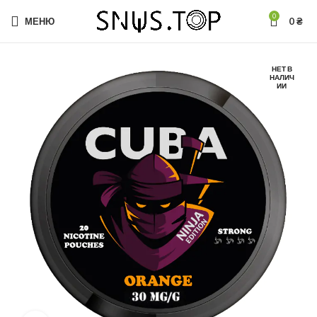
0
МЕНЮ
0
₴
НЕТ В
НАЛИЧ
ИИ