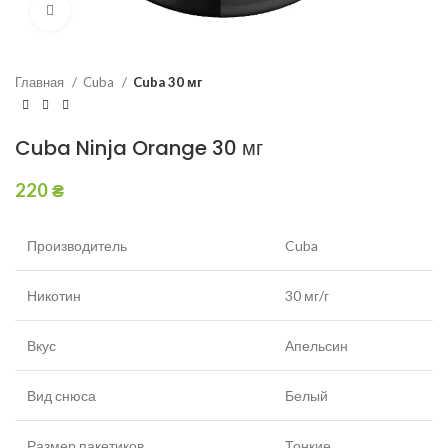
Увеличить
Главная
Cuba
Cuba 30 мг
Cuba Ninja Orange 30 мг
220
₴
Производитель
Cuba
Никотин
30 мг/г
Вкус
Апельсин
Вид снюса
Белый
Размер пакетиков
Тонкие