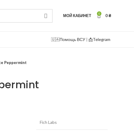
0
МОЙ КАБИНЕТ
0
₴
🇺🇦
Помощь ВСУ
|
📩Telegram
Ice Peppermint
ppermint
Fich Labs