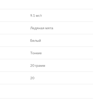
9.1 мг/г
Ледяная мята
Белый
Тонкие
20 грамм
20