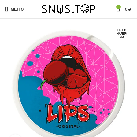
0
МЕНЮ
0
₴
НЕТ В
НАЛИЧ
ИИ