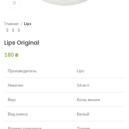
Увеличить
Главная
Lips
Lips Original
180
₴
Производитель
Lips
Никотин
16 мг/г
Вкус
Кола, вишня
Вид снюса
Белый
Размер пакетиков
Тонкие