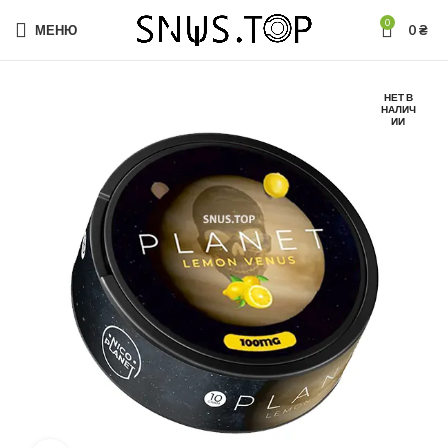
0
МЕНЮ
0
₴
НЕТ В
НАЛИЧ
ИИ