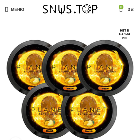
0
МЕНЮ
0
₴
НЕТ В
НАЛИЧ
ИИ