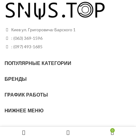
Белый (в
Вид снюса
черном
Грамм в банке
10
пакетике)
Пакетиков в
20
Размер
банке
Тонкие
Киев ул. Григоровича-Барского 1
пакетиков
: (063) 369-1596
Грамм в банке
13 грам
: (097) 493-1685
Пакетиков
20
ПОПУЛЯРНЫЕ КАТЕГОРИИ
БРЕНДЫ
ГРАФИК РАБОТЫ
НИЖНЕЕ МЕНЮ
0