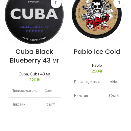
Cuba Black
Pablo Ice Cold
Blueberry 43 мг
Pablo
250
₴
Cuba
,
Сuba 43 мг
220
₴
Производитель
Pablo
Производитель
Cuba
Никотин
30 мг/г
Никотин
43 мг/г
Вкус
мята
Вкус
Черника
Вид
Белый