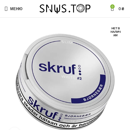
0
МЕНЮ
0
₴
НЕТ В
НАЛИЧ
ИИ