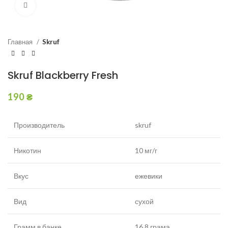
Увеличить
Главная
Skruf
Skruf Blackberry Fresh
190
₴
Производитель
skruf
Никотин
10 мг/г
Вкус
ежевики
Вид
сухой
Грамм в банке
16,8 грама