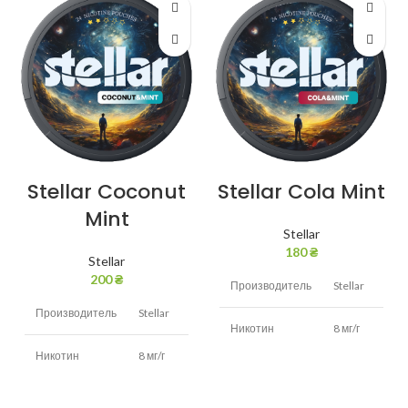
Stellar Coconut
Stellar Cola Mint
Mint
Stellar
180
₴
Stellar
200
₴
Производитель
Stellar
Производитель
Stellar
Никотин
8 мг/г
Никотин
8 мг/г
Кола,
Вкус
мята
Кокос,
Вкус