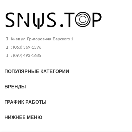
мята
Вид
Белый
Вид
Белый
Грамм в банке
12
Грамм в банке
12
Пакетиков в
24
Киев ул. Григоровича-Барского 1
банке
Пакетиков в
24
: (063) 369-1596
банке
: (097) 493-1685
ПОПУЛЯРНЫЕ КАТЕГОРИИ
БРЕНДЫ
ГРАФИК РАБОТЫ
НИЖНЕЕ МЕНЮ