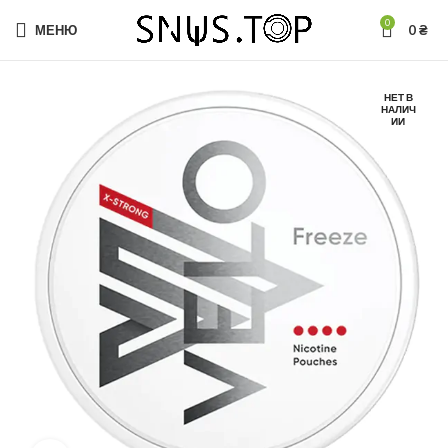
0
МЕНЮ
0
₴
НЕТ В
НАЛИЧ
ИИ