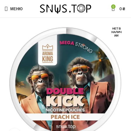
0
МЕНЮ
0
₴
НЕТ В
НАЛИЧ
ИИ