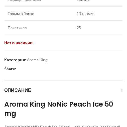
Грамм в банке
13 грамм
Пакетиков
25
Нет в наличии
Категория:
Aroma King
Share:
ОПИСАНИЕ
Aroma King NoNic Peach Ice 50
mg
Aroma King NoNic Peach Ice 50 mg
—
это высококачественный