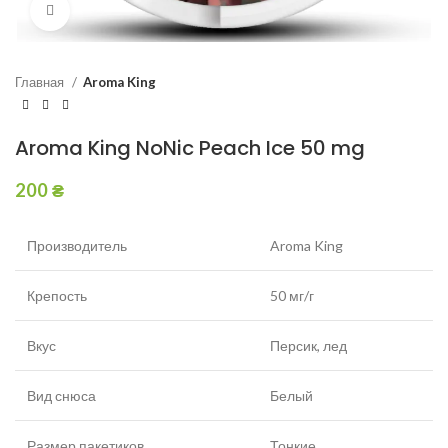
Увеличить
Главная
Aroma King
Aroma King NoNic Peach Ice 50 mg
200
₴
Производитель
Aroma King
Крепость
50 мг/г
Вкус
Персик, лед
Вид снюса
Белый
Размер пакетиков
Тонкие