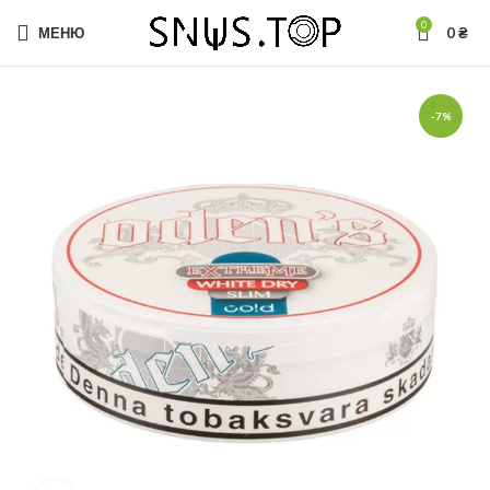
0
МЕНЮ
0
₴
-7%