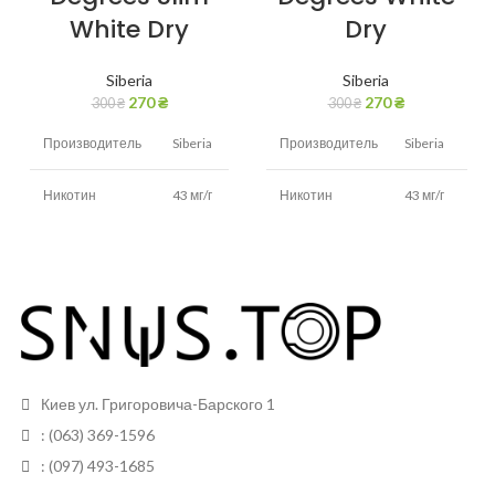
White Dry
Dry
Siberia
Siberia
270
₴
270
₴
300
₴
300
₴
Производитель
Siberia
Производитель
Siberia
Никотин
43 мг/г
Никотин
43 мг/г
Вкус
Табак
Вкус
Табак,мята
Вид снюса
Сухой
Вид снюса
сухой
Размер
Размер
Тонкие
Стандартные
пакетиков
пакетиков
Киев ул. Григоровича-Барского 1
13
Грамм в банке
13 грам
Грамм в банке
: (063) 369-1596
грам
: (097) 493-1685
Пакетиков
20 (шт)
Пакетиков
21