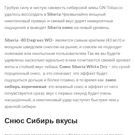
Грубую силу и чистую свежесть сибирской зимы GN Tobacco
удалось воссоздать в
Siberia.
Чрезвычайно мощный
никотиновый привкус и свежий вкус дарят невероятные
ощущения и выводят
Siberia снюс
на новый уровень.
Siberia -80 Degrees WD-
является самым крепким (43 мг/г) и
мощным шведским снюсом на рынке, и совсем не подходит
новичкам или неопытным пользователям.Так же вы будете
удивлены насколько идеально в нем сочетаются свежий аромат
мяты и стойкий вкус табака.
Снюс Siberia White Dry
– это сухой
порционный снюс, а это означает что эффект будет
ощущаться дольше и более плавно, в то время как
снюс
сибирь коричневая
это влажный снюс и эффект от него
почувствуется сразу, вкус с первых секунд будет очень
насыщенный, а никотиновый удар наступит быстрее чем у
красной сибири.
Снюс Сибирь вкусы
варьируются от менее мятных с более насыщенным вкусом