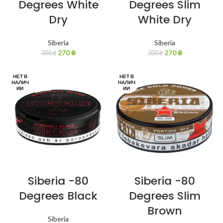
Degrees White
Degrees Slim
Dry
White Dry
Siberia
Siberia
270
₴
270
₴
300
₴
300
₴
НЕТ В
НЕТ В
НАЛИЧ
НАЛИЧ
ИИ
ИИ
Siberia -80
Siberia -80
Degrees Black
Degrees Slim
Brown
Siberia