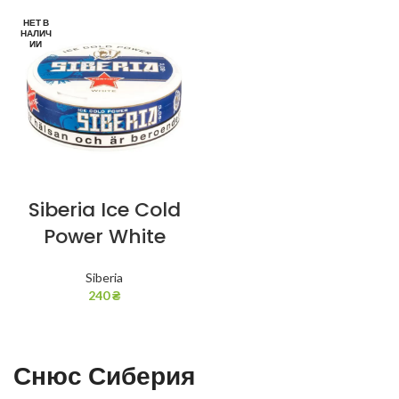
НЕТ В
НАЛИЧ
ИИ
Siberia Ice Cold
Power White
Siberia
240
₴
Снюс Сиберия