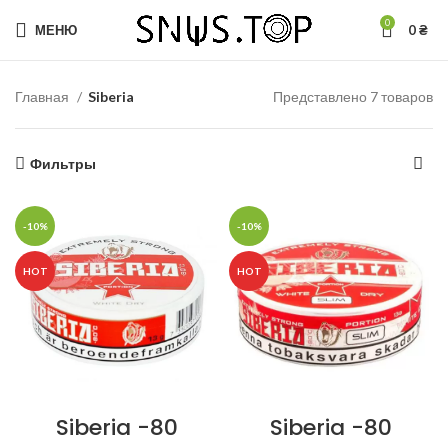
0
МЕНЮ
0
₴
Главная
Siberia
Представлено 7 товаров
Фильтры
-10%
-10%
HOT
HOT
Siberia -80
Siberia -80