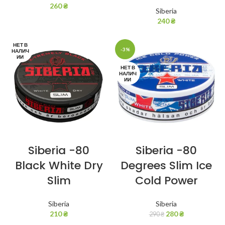
260
₴
Siberia
240
₴
НЕТ В
-3%
НАЛИЧ
ИИ
НЕТ В
НАЛИЧ
ИИ
Siberia -80
Siberia -80
Black White Dry
Degrees Slim Ice
Slim
Cold Power
Siberia
Siberia
210
₴
280
₴
290
₴