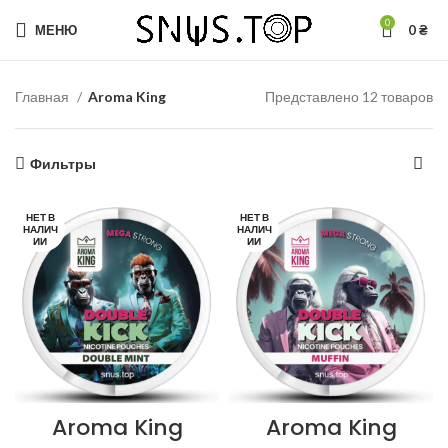
0
МЕНЮ
0
₴
Главная
Aroma King
Представлено 12 товаров
Фильтры
НЕТ В
НЕТ В
НАЛИЧ
НАЛИЧ
ИИ
ИИ
Aroma King
Aroma King