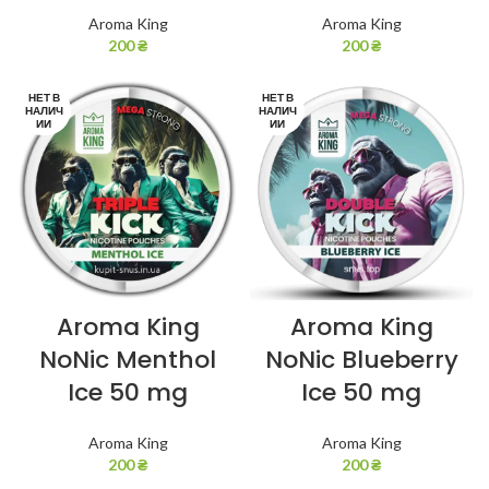
Aroma King
Aroma King
200
₴
200
₴
НЕТ В
НЕТ В
НАЛИЧ
НАЛИЧ
ИИ
ИИ
Aroma King
Aroma King
NoNic Menthol
NoNic Blueberry
Ice 50 mg
Ice 50 mg
Aroma King
Aroma King
200
₴
200
₴