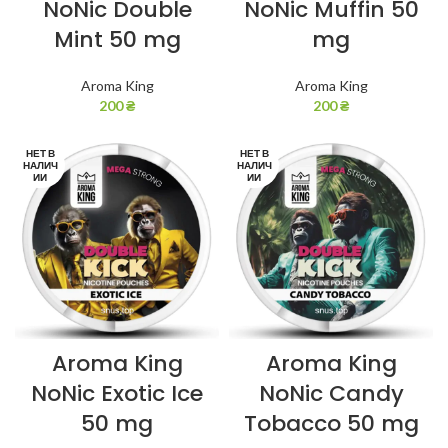
NoNic Double
NoNic Muffin 50
Mint 50 mg
mg
Aroma King
Aroma King
200
₴
200
₴
НЕТ В
НЕТ В
НАЛИЧ
НАЛИЧ
ИИ
ИИ
Aroma King
Aroma King
NoNic Exotic Ice
NoNic Candy
50 mg
Tobacco 50 mg