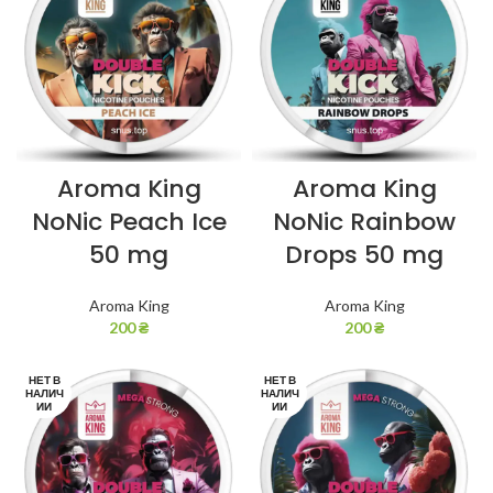
Aroma King
Aroma King
NoNic Peach Ice
NoNic Rainbow
50 mg
Drops 50 mg
Aroma King
Aroma King
200
₴
200
₴
НЕТ В
НЕТ В
НАЛИЧ
НАЛИЧ
ИИ
ИИ