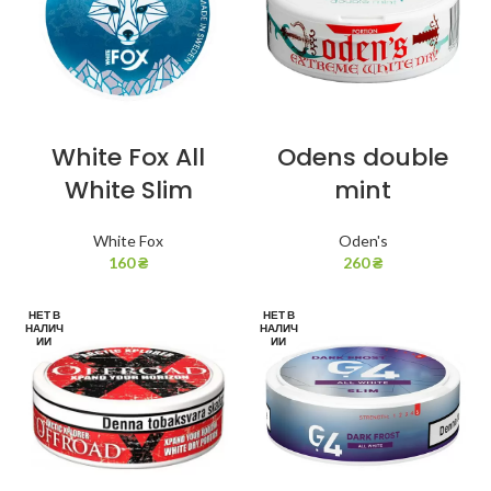
White Fox All
Odens double
White Slim
mint
White Fox
Oden's
160
₴
260
₴
НЕТ В
НЕТ В
НАЛИЧ
НАЛИЧ
ИИ
ИИ