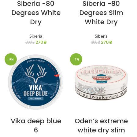
Siberia -80
Siberia -80
Degrees White
Degrees Slim
Dry
White Dry
Siberia
Siberia
270
₴
270
₴
300
₴
300
₴
-9%
-7%
Vika deep blue
Oden’s extreme
6
white dry slim