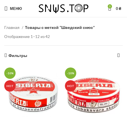
0
МЕНЮ
0
₴
Главная
Товары с меткой “Шведский снюс”
Отображение 1–12 из 42
Фильтры
-10%
-10%
HOT
HOT