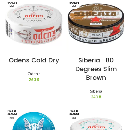
НАЛИЧ
НАЛИЧ
ИИ
ИИ
Odens Cold Dry
Siberia -80
Degrees Slim
Oden's
Brown
260
₴
Siberia
240
₴
НЕТ В
НЕТ В
НАЛИЧ
НАЛИЧ
ИИ
ИИ