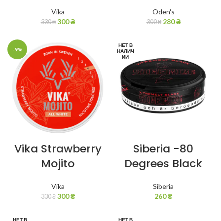
Vika
Oden's
300
₴
280
₴
330
₴
300
₴
НЕТ В
-9%
НАЛИЧ
ИИ
Vika Strawberry
Siberia -80
Mojito
Degrees Black
Vika
Siberia
300
₴
260
₴
330
₴
НЕТ В
НЕТ В