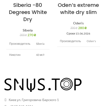
Siberia -80
Oden’s extreme
Degrees White
white dry slim
Dry
Oden's
280
₴
300
₴
Siberia
Сроки 15.06.2026
270
₴
300
₴
Производитель
Oden's
Производитель
Siberia
Никотин
22 мг/г
Никотин
43 мг/г
Вкус
Холодок,мята
Вкус
Табак,мята
Вид снюса
Сухой
Вид снюса
сухой
Размер
Тонкие
Размер
пакетиков
Стандартные
пакетиков
Киев ул. Григоровича-Барского 1
Грамм в банке
13 грам
Грамм в банке
13 грам