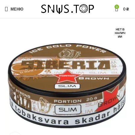
0
МЕНЮ
0
₴
НЕТ В
НАЛИЧ
ИИ