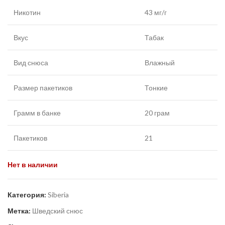
Никотин
43 мг/г
Вкус
Табак
Вид снюса
Влажный
Размер пакетиков
Тонкие
Грамм в банке
20 грам
Пакетиков
21
Нет в наличии
Категория:
Siberia
Метка:
Шведский снюс