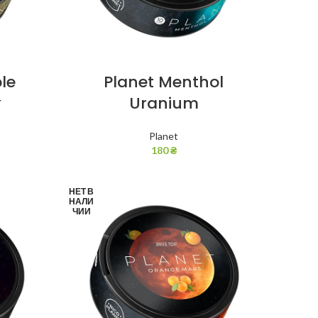
le
Planet Menthol
г
Uranium
Planet
180
₴
НЕТ В
НАЛИ
ЧИИ