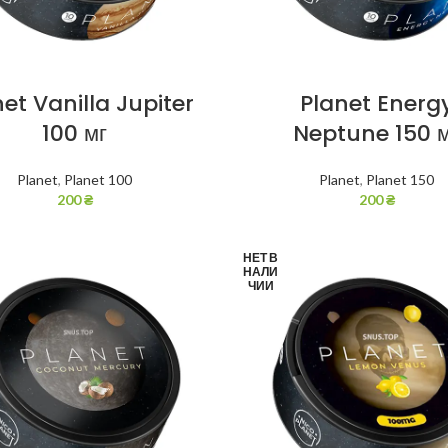
et Vanilla Jupiter
Planet Energ
100 мг
Neptune 150 
Planet
,
Planet 100
Planet
,
Planet 150
200
₴
200
₴
НЕТ В
НАЛИ
ЧИИ