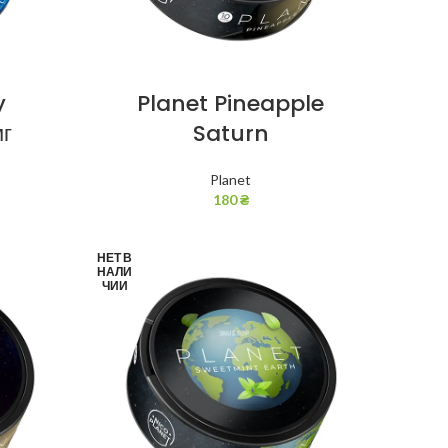
y
Planet Pineapple
мг
Saturn
Planet
180
₴
НЕТ В
НАЛИ
ЧИИ