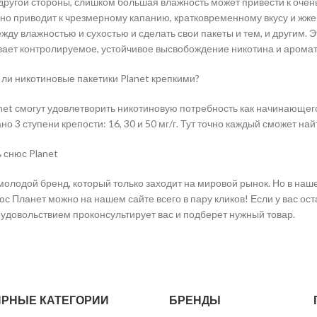
 другой стороны, слишком большая влажность может привести к оче
о приводит к чрезмерному капанию, кратковременному вкусу и жже
жду влажностью и сухостью и сделать свои пакеты и тем, и другим. 
ает контролируемое, устойчивое высвобождение никотина и аромат
ли никотиновые пакетики Planet крепкими?
net смогут удовлетворить никотиновую потребность как начинающего
но 3 ступени крепости: 16, 30 и 50 мг/г. Тут точно каждый сможет н
ь снюс Planet
молодой бренд, который только заходит на мировой рынок. Но в наш
юс Планет можно на нашем сайте всего в пару кликов! Если у вас о
 удовольствием проконсультирует вас и подберет нужный товар.
РНЫЕ КАТЕГОРИИ
БРЕНДЫ