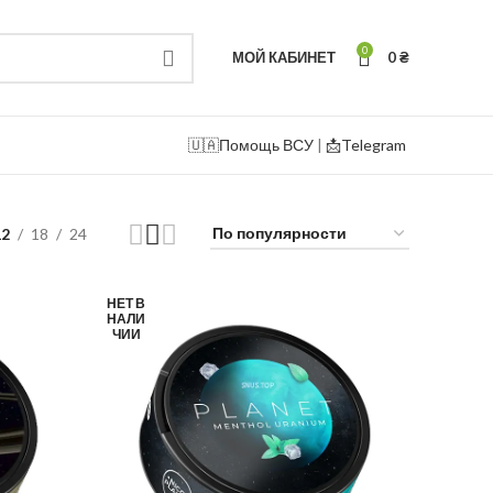
0
МОЙ КАБИНЕТ
0
₴
🇺🇦
Помощь ВСУ
|
📩Telegram
12
18
24
НЕТ В
НАЛИ
ЧИИ