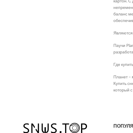
картон. С
непременн
баланс ме
обеспечив
Являются 
Паучи Pla
разработа
Где купит
Планет – 
Купить сн
который с
ПОПУЛЯ