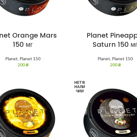
anet Orange Mars
Planet Pineapp
150 мг
Saturn 150 м
Planet
,
Planet 150
Planet
,
Planet 150
200
₴
200
₴
НЕТ В
НАЛИ
ЧИИ