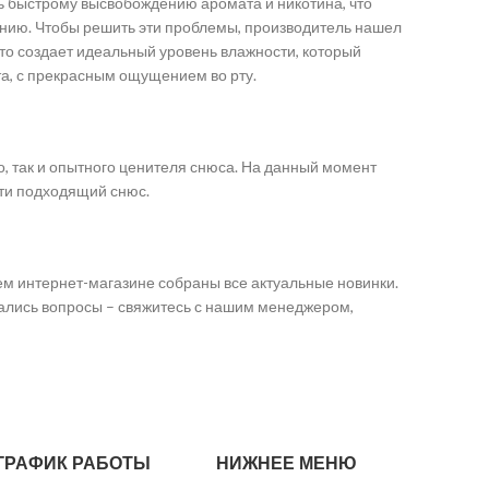
нь быстрому высвобождению аромата и никотина, что
нию. Чтобы решить эти проблемы, производитель нашел
Это создает идеальный уровень влажности, который
а, с прекрасным ощущением во рту.
, так и опытного ценителя снюса. На данный момент
айти подходящий снюс.
ем интернет-магазине собраны все актуальные новинки.
стались вопросы – свяжитесь с нашим менеджером,
ГРАФИК РАБОТЫ
НИЖНЕЕ МЕНЮ