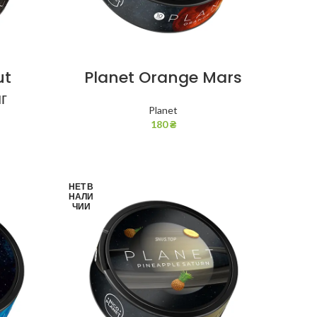
ut
Planet Orange Mars
г
Planet
180
₴
НЕТ В
НАЛИ
ЧИИ