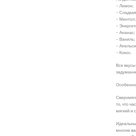
– Лимон;
– Сладкая
– Ментол;
– Энергет
– Ананас;
– Ваниль;
– Апельси
– Кокос.
Все вкусы
задуманны
Особеннос
Сверхмягк
то, что ч
мягкий и 
Идеальный
многие ва