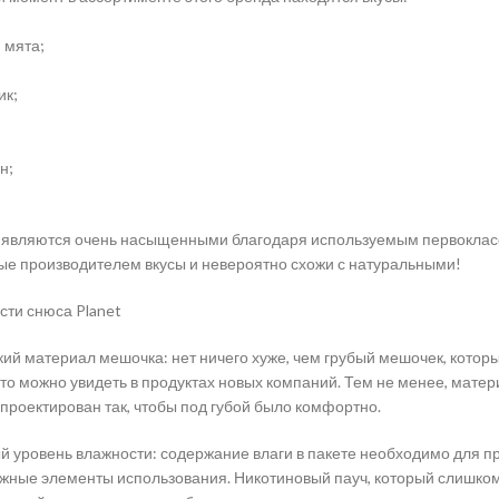
 мята;
ик;
н;
 являются очень насыщенными благодаря используемым первокласс
е производителем вкусы и невероятно схожи с натуральными!
ти снюса Planet
ий материал мешочка: нет ничего хуже, чем грубый мешочек, котор
асто можно увидеть в продуктах новых компаний. Тем не менее, матер
спроектирован так, чтобы под губой было комфортно.
 уровень влажности: содержание влаги в пакете необходимо для пр
жные элементы использования. Никотиновый пауч, который слишком 