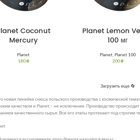
Planet Coconut
Planet Lemon V
Mercury
100 мг
Planet
Planet
,
Planet 100
180
₴
200
₴
Загрузить еще 🔄
это новая линейка снюса польского производства с космической темат
оким качеством и Planet – не исключение. Производство происход
анием качественного сырья. Все его этапы протекают под строгим 
net
 момент в ассортименте этого бренда находятся вкусы: