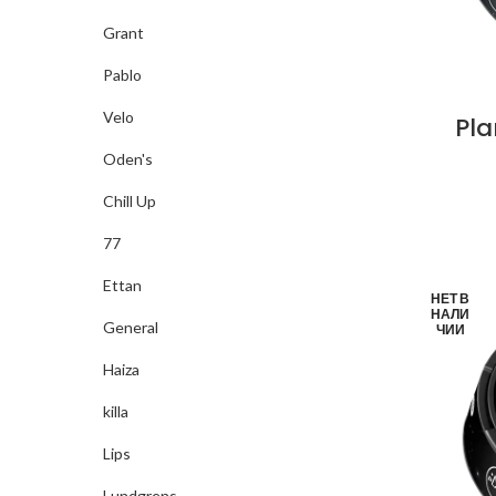
Grant
Pablo
Velo
Pl
Oden's
Chill Up
77
Ettan
НЕТ В
НАЛИ
General
ЧИИ
Haiza
killa
Lips
Lundgrens