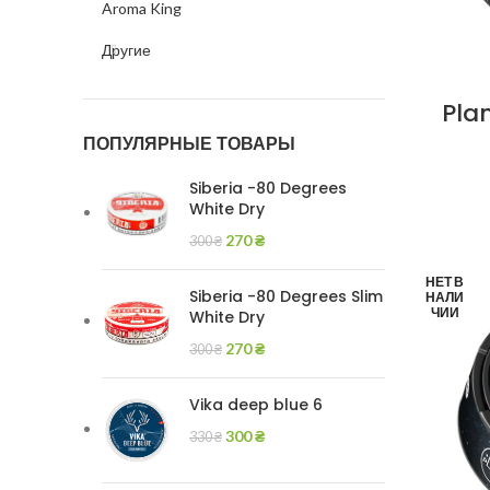
Aroma King
Другие
Plan
ПОПУЛЯРНЫЕ ТОВАРЫ
Siberia -80 Degrees
White Dry
270
₴
300
₴
НЕТ В
Siberia -80 Degrees Slim
НАЛИ
ЧИИ
White Dry
270
₴
300
₴
Vika deep blue 6
300
₴
330
₴