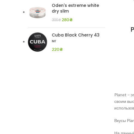
Oden's extreme white
dry slim
280
₴
300
₴
Cuba Black Cherry 43
мг
220
₴
Planet – 
своим выс
использов
Вкусы Pla
На данный