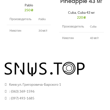
Pineapple 43 мг
Pablo
250
₴
Cuba
,
Сuba 43 мг
220
₴
Производитель
Pablo
Производитель
Cuba
Никотин
30 мг/г
Никотин
43 мг/г
Вкус
мята
Вкус
Ананас
Вид
Белый
Белый (в
Вид снюса
черном
Грамм в банке
10
пакетике)
Пакетиков в
20
Размер
банке
Тонкие
Киев ул. Григоровича-Барского 1
пакетиков
: (063) 369-1596
Грамм в банке
13 грам
: (097) 493-1685
Пакетиков
20