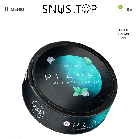
0
МЕНЮ
0
₴
НЕТ В
НАЛИЧ
ИИ