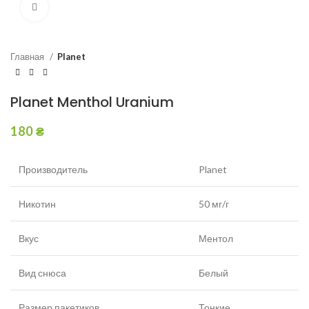
Увеличить
Главная
Planet
Planet Menthol Uranium
180
₴
Производитель
Planet
Никотин
50 мг/г
Вкус
Ментол
Вид снюса
Белый
Размер пакетиков
Тонкие