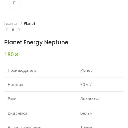
Увеличить
Главная
Planet
Planet Energy Neptune
180
₴
Производитель
Planet
Никотин
50 мг/г
Вкус
Энергетик
Вид снюса
Белый
Размер пакетиков
Тонкие