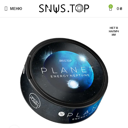
0
МЕНЮ
0
₴
НЕТ В
НАЛИЧ
ИИ