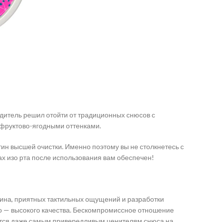
одитель решил отойти от традиционных снюсов с
фруктово-ягодными оттенками.
тин высшей очистки. Именно поэтому вы не столкнетесь с
ах изо рта после использования вам обеспечен!
ина, приятных тактильных ощущений и разработки
го — высокого качества. Бескомпромиссное отношение
авится даже самым привередливым ценителям снюса на