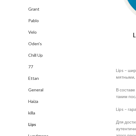
Grant
Pablo
Velo
Oden's
Chill Up
77
Lips – ши
мятными, 
Ettan
General
В составе
таким пос
Haiza
Lips – гар
killa
Для дости
Lips
аутентичн
этого про
Lundgrens