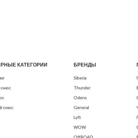
РНЫЕ КАТЕГОРИИ
БРЕНДЫ
мг
Siberia
 снюс
Thunder
юс
Odens
й снюс
General
Lyft
WOW
OffROAD