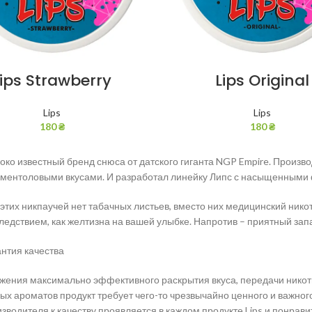
Lips Strawberry
Lips Original
Lips
Lips
180
₴
180
₴
роко известный бренд снюса от датского гиганта NGP Empire. Произв
ментоловыми вкусами. И разработал линейку Липс с насыщенными 
 этих никпаучей нет табачных листьев, вместо них медицинский нико
ледствием, как желтизна на вашей улыбке. Напротив – приятный зап
антия качества
жения максимально эффективного раскрытия вкуса, передачи никот
ых ароматов продукт требует чего-то чрезвычайно ценного и важно
изводителя к качеству проявляется в каждом продукте Lips и понр