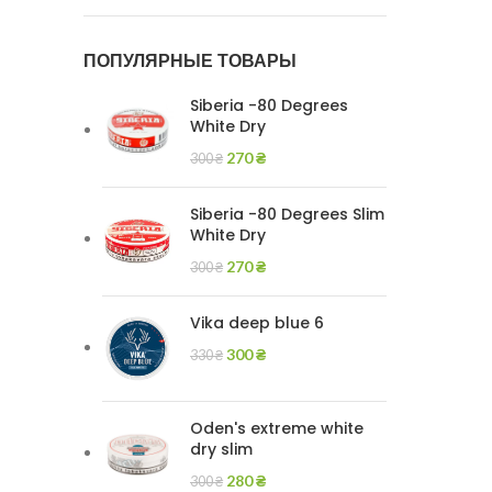
ПОПУЛЯРНЫЕ ТОВАРЫ
Siberia -80 Degrees
White Dry
270
₴
300
₴
Siberia -80 Degrees Slim
White Dry
270
₴
300
₴
Vika deep blue 6
300
₴
330
₴
Oden's extreme white
dry slim
280
₴
300
₴