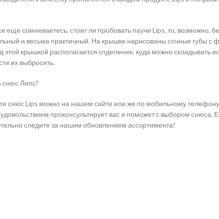
се еще сомневаетесь, стоит ли пробовать паучи Lips, то, возможно, 
ильный и весьма практичный. На крышке нарисованы сочные губы с ф
од этой крышкой располагается отделение, куда можно складывать ис
ти их выбросить.
ь снюс Липс?
и снюс Lips можно на нашем сайте или же по мобильному телефон
 удовольствием проконсультирует вас и поможет с выбором снюса. Ес
тельно следите за нашим обновлением ассортимента!