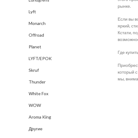
рынке.
Lyft
Если вы в
Monarch
яркий, ст
Кстати, п
Offroad
возможнос
Planet
Где купит
LYFT/EPOK
Приобрест
Skruf
который с
мы, внима
Thunder
White Fox
WOW
Aroma King
Другие