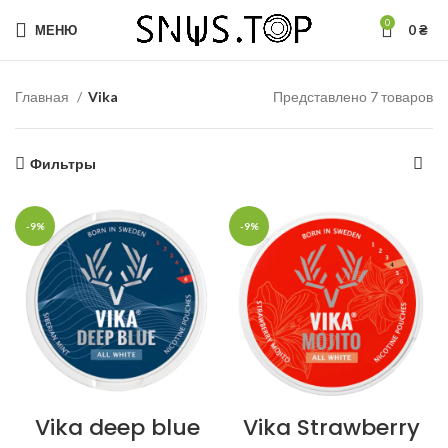
0
МЕНЮ
0
₴
Главная
Vika
Представлено 7 товаров
Фильтры
-9%
-9%
Vika deep blue
Vika Strawberry