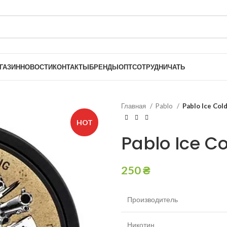
ГАЗИН
НОВОСТИ
КОНТАКТЫ
БРЕНДЫ
ОПТ
СОТРУДНИЧАТЬ
Главная
Pablo
Pablo Ice Col
HOT
Pablo Ice C
250
₴
Производитель
Никотин