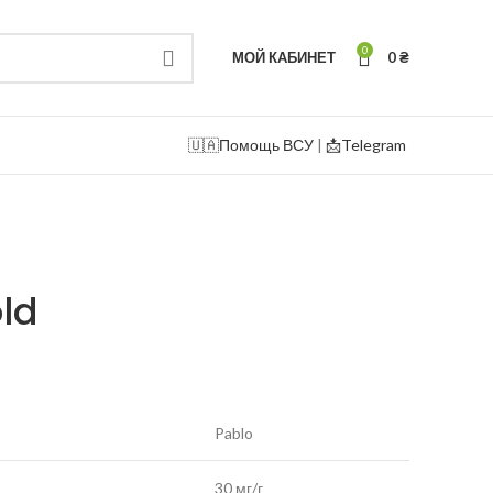
0
МОЙ КАБИНЕТ
0
₴
🇺🇦
Помощь ВСУ
|
📩Telegram
d
old
Pablo
30 мг/г