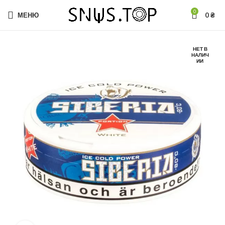
0
МЕНЮ
0
₴
НЕТ В
НАЛИЧ
ИИ