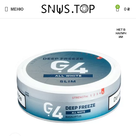
0
МЕНЮ
0
₴
НЕТ В
НАЛИЧ
ИИ