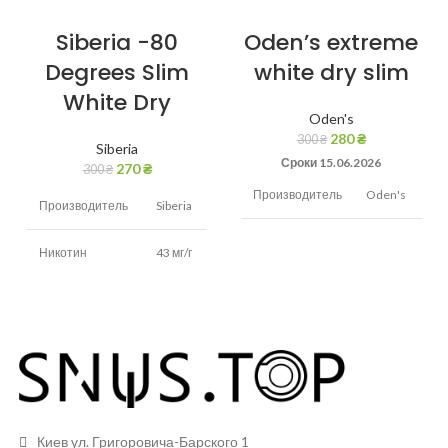
Siberia -80
Oden’s extreme
Degrees Slim
white dry slim
White Dry
Oden's
280
₴
300
₴
Siberia
Сроки 15.06.2026
270
₴
300
₴
Производитель
Oden's
Производитель
Siberia
Никотин
22 мг/г
Никотин
43 мг/г
Вкус
Холодок,мята
Вкус
Табак
Вид снюса
Сухой
Вид снюса
Сухой
Размер
Тонкие
Размер
пакетиков
Тонкие
пакетиков
Киев ул. Григоровича-Барского 1
Грамм в банке
13 грам