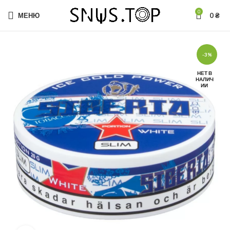
0
МЕНЮ
0
₴
-3%
НЕТ В
НАЛИЧ
ИИ