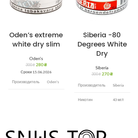
Oden’s extreme
Siberia -80
white dry slim
Degrees White
Dry
Oden's
280
₴
300
₴
Siberia
Сроки 15.06.2026
270
₴
300
₴
Производитель
Oden's
Производитель
Siberia
Никотин
22 мг/г
Никотин
43 мг/г
Вкус
Холодок,мята
Вкус
Табак,мята
Вид снюса
Сухой
Вид снюса
сухой