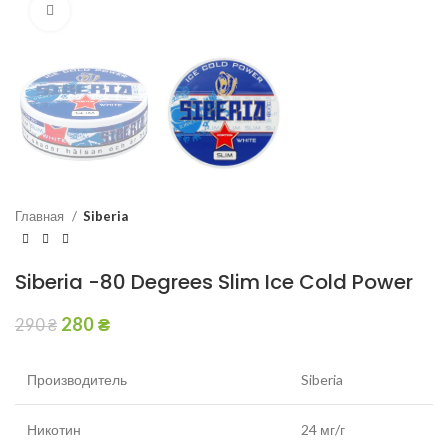
Увеличить
Главная
Siberia
Siberia -80 Degrees Slim Ice Cold Power
280
₴
290
₴
Производитель
Siberia
Никотин
24 мг/г