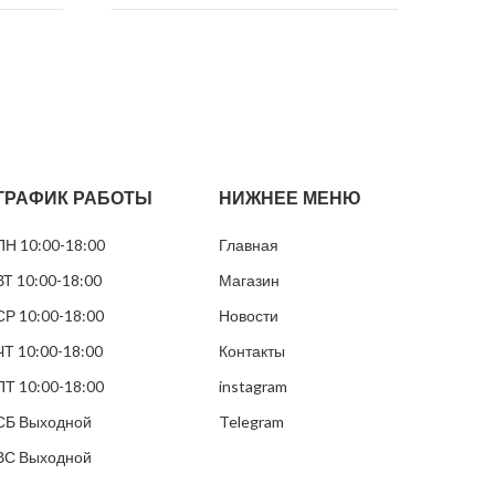
Никотин
30 мг/г
Нико
я мята
Вкус
Мята
Вкус
Вид снюса
Белый
Вид 
ГРАФИК РАБОТЫ
НИЖНЕЕ МЕНЮ
Размер пакетиков
Тонкие
Раз
ПН 10:00-18:00
Главная
мм
Грамм в банке
15 грамм
паке
ВТ 10:00-18:00
Магазин
Пакетиков
25
СР 10:00-18:00
Новости
Грам
ЧТ 10:00-18:00
Контакты
Паке
ПТ 10:00-18:00
instagram
СБ Выходной
Telegram
ВС Выходной