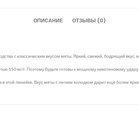
ОПИСАНИЕ
ОТЗЫВЫ (0)
дства с классическим вкусом мяты. Яркий, свежий, бодрящий вкус, к
стью 150 мг/г. Поэтому будьте готовы к мощному никотиновому уда
в в этой линейке. Вкус мяты с легким холодком дарит ещё более ярки