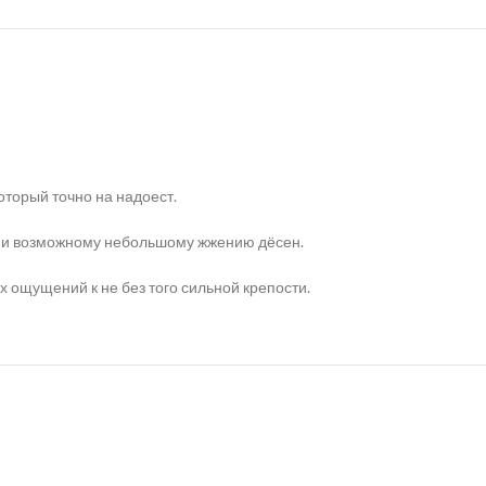
оторый точно на надоест.
ру и возможному небольшому жжению дёсен.
х ощущений к не без того сильной крепости.