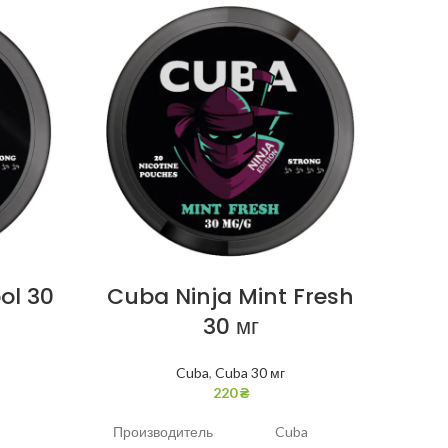
ol 30
Cuba Ninja Mint Fresh
Cu
30 мг
Cuba
,
Cuba 30 мг
220
₴
Производитель
Cuba
Прои