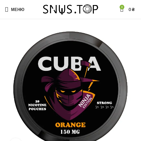
0
МЕНЮ
0
₴