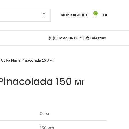
0
МОЙ КАБИНЕТ
0
₴
🇺🇦
Помощь ВСУ
|
📩Telegram
Cuba Ninja Pinacolada 150 мг
Pinacolada 150 мг
Cuba
150 мг/г