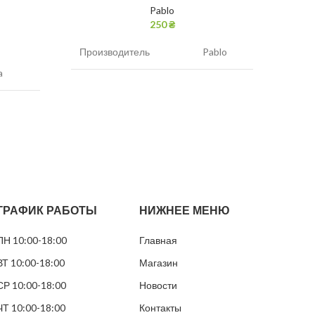
Pablo
250
₴
Производитель
Pablo
a
Прои
Никотин
30 мг/г
мг/г
Нико
Вкус
мята
бника
Вкус
Вид
Белый
ый
Вид 
Грамм в банке
10
ГРАФИК РАБОТЫ
НИЖНЕЕ МЕНЮ
кие
Разм
Пакетиков в банке
20
ПН 10:00-18:00
Главная
грамм
Грам
ВТ 10:00-18:00
Магазин
Паке
СР 10:00-18:00
Новости
ЧТ 10:00-18:00
Контакты