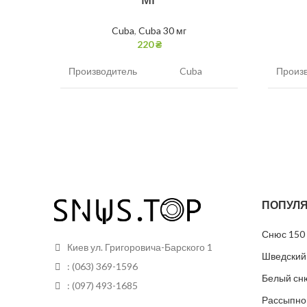
Cuba
,
Cuba 30 мг
220
₴
Производитель
Cuba
Произ
Никотин
30 мг/г
Никот
Вкус
Кокос
Вкус
Вид снюса
Белый
Вид с
ПОПУЛЯ
Размер пакетиков
Тонкие
Размер
Снюс 150 
Грамм в банке
15 грамм
Грамм 
Киев ул. Григоровича-Барского 1
Шведский
: (063) 369-1596
Пакетиков
25
Пакети
Белый сн
: (097) 493-1685
Рассыпно