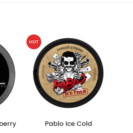
HOT
berry
Pablo Ice Cold
Cub