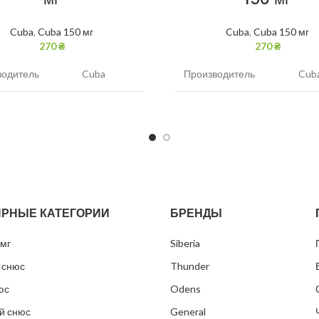
Cuba
,
Cuba 150 мг
Cuba
,
Cuba 150 мг
270
₴
270
₴
водитель
Cuba
Производитель
Cub
ин
150 мг/г
Никотин
150 
Апельсин
Вкус
Клу
нюса
Белый
Вид снюса
Бел
РНЫЕ КАТЕГОРИИ
БРЕНДЫ
 пакетиков
Тонкие
Размер пакетиков
Тон
мг
Siberia
в банке
15 грамм
Грамм в банке
15 
 снюс
Thunder
ков
30
Пакетиков
30
юс
Odens
й снюс
General