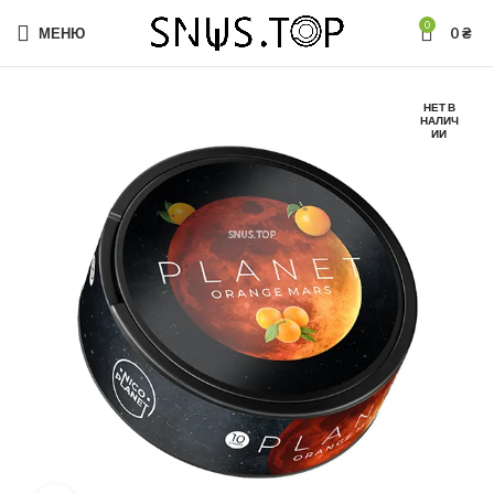
0
МЕНЮ
0
₴
НЕТ В
НАЛИЧ
ИИ