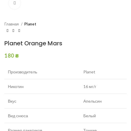
Увеличить
Главная
Planet
Planet Orange Mars
180
₴
Производитель
Planet
Никотин
16 мг/г
Вкус
Апельсин
Вид снюса
Белый
Размер пакетиков
Тонкие