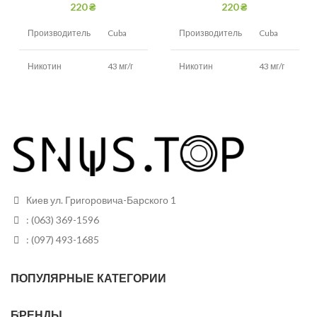
220
₴
220
₴
Производитель
Cuba
Производитель
Cuba
Никотин
43 мг/г
Никотин
43 мг/г
Вкус
Вишня
Вкус
Черника
Белый (в
Белый (в
Вид снюса
черном
Вид снюса
черном
пакетике)
пакетике)
Размер
Размер
Тонкие
Тонкие
Киев ул. Григоровича-Барского 1
пакетиков
пакетиков
: (063) 369-1596
Грамм в банке
13 грам
Грамм в банке
13 грам
: (097) 493-1685
Пакетиков
20
Пакетиков
20
ПОПУЛЯРНЫЕ КАТЕГОРИИ
БРЕНДЫ