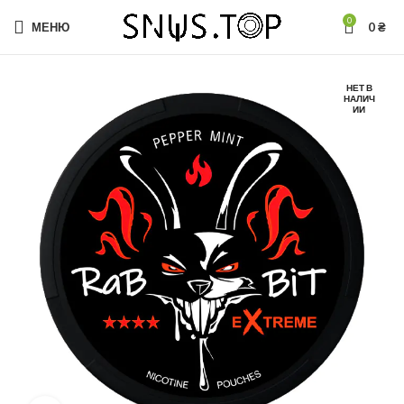
0
МЕНЮ
0
₴
НЕТ В
НАЛИЧ
ИИ