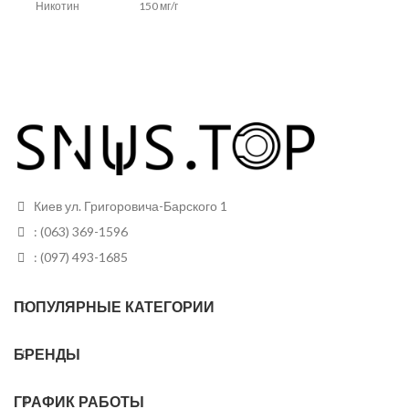
Никотин
150 мг/г
Вкус
Апельсин
Черная
Вкус
смородина
Вид снюса
Белый
Вид снюса
Белый
Размер
Тонкие
пакетиков
Размер
Тонкие
пакетиков
Грамм в банке
13 грамм
Киев ул. Григоровича-Барского 1
Грамм в банке
13 грамм
Пакетиков
25 шт
: (063) 369-1596
Пакетиков
25 шт
: (097) 493-1685
ПОПУЛЯРНЫЕ КАТЕГОРИИ
БРЕНДЫ
ГРАФИК РАБОТЫ