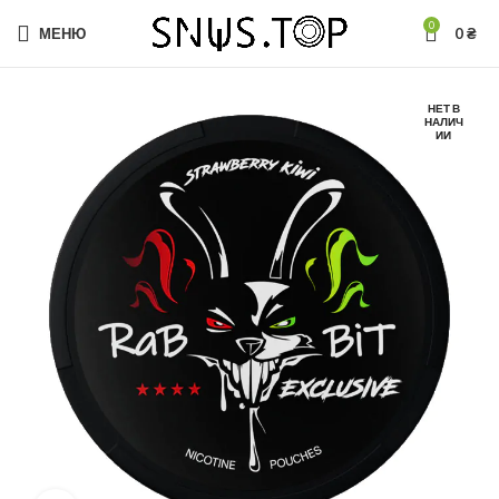
0
МЕНЮ
0
₴
НЕТ В
НАЛИЧ
ИИ