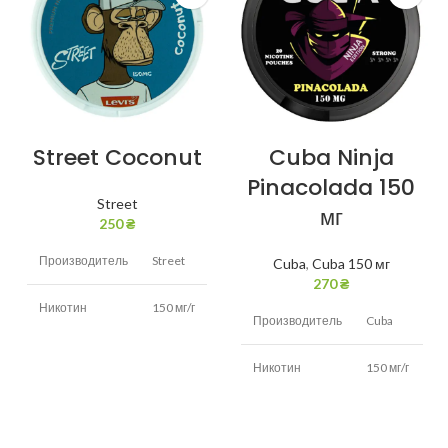
Street Coconut
Cuba Ninja
Pinacolada 150
Street
мг
250
₴
Производитель
Street
Cuba
,
Cuba 150 мг
270
₴
Никотин
150 мг/г
Производитель
Cuba
Вкус
Кокос
Никотин
150 мг/г
Вид снюса
Белый
Вкус
Пинаколада