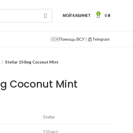
0
МОЙ КАБИНЕТ
0
₴
🇺🇦
Помощь ВСУ
|
📩Telegram
г
Stellar 150mg Coconut Mint
mg Coconut Mint
Stellar
150 мг/г