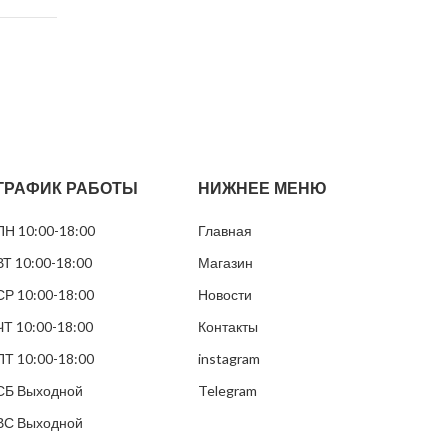
Никотин
8 мг/г
Нико
мг/г
Вкус
Кола, мята
Вкус
бника
Вид
Белый
Вид
ый
Грамм в банке
12
Грам
ГРАФИК РАБОТЫ
НИЖНЕЕ МЕНЮ
кие
Пакетиков в банке
24
Паке
ПН 10:00-18:00
Главная
грамм
ВТ 10:00-18:00
Магазин
СР 10:00-18:00
Новости
ЧТ 10:00-18:00
Контакты
ПТ 10:00-18:00
instagram
СБ Выходной
Telegram
ВС Выходной