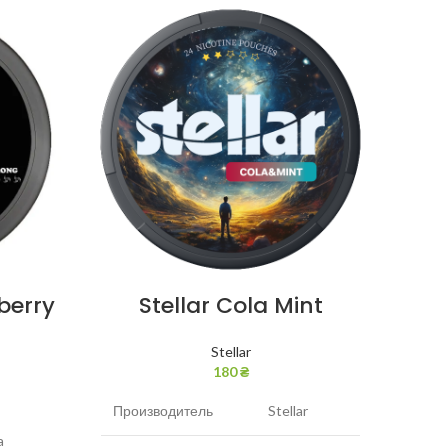
NEW
berry
Stellar Cola Mint
S
Stellar
180
₴
Производитель
Stellar
Прои
a