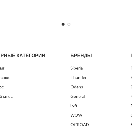
ин
30 мг/г
Никотин
150 
Вишня, кола
Вкус
Клу
Белый
Вид снюса
Бел
в банке
12
РНЫЕ КАТЕГОРИИ
БРЕНДЫ
Размер пакетиков
Тон
ков в банке
24
мг
Siberia
Грамм в банке
15 
 снюс
Thunder
Пакетиков
30
юс
Odens
й снюс
General
Lyft
WOW
OffROAD