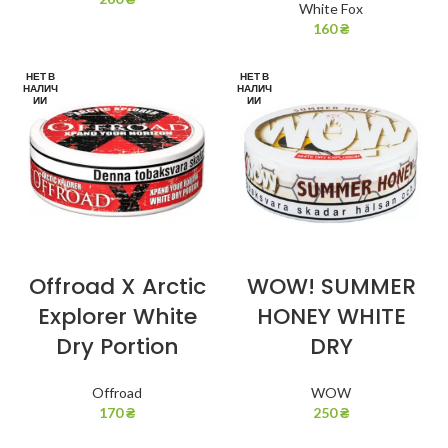
White Fox
160
₴
НЕТ В
НЕТ В
НАЛИЧ
НАЛИЧ
ИИ
ИИ
Offroad X Arctic
WOW! SUMMER
Explorer White
HONEY WHITE
Dry Portion
DRY
Offroad
WOW
170
₴
250
₴