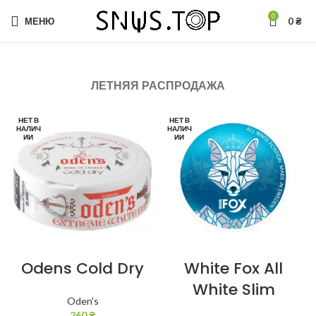
0
МЕНЮ
0
₴
ЛЕТНЯЯ РАСПРОДАЖА
НЕТ В
НЕТ В
НАЛИЧ
НАЛИЧ
ИИ
ИИ
Odens Cold Dry
White Fox All
White Slim
Oden's
260
₴