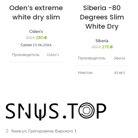
Oden’s extreme
Siberia -80
white dry slim
Degrees Slim
White Dry
Oden's
280
₴
300
₴
Siberia
Сроки 15.06.2026
270
₴
300
₴
Производитель
Oden's
Производитель
Siberia
Никотин
22 мг/г
Никотин
43 мг/г
Вкус
Холодок,мята
Вкус
Табак
Вид снюса
Сухой
Вид снюса
Сухой
Размер
Тонкие
Размер
пакетиков
Тонкие
пакетиков
Киев ул. Григоровича-Барского 1
Грамм в банке
13 грам
13
Грамм в банке