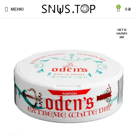
0
МЕНЮ
0
₴
НЕТ В
НАЛИЧ
ИИ