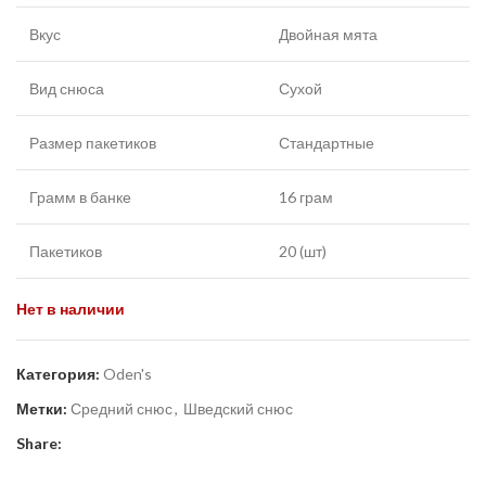
Вкус
Двойная мята
Вид снюса
Сухой
Размер пакетиков
Стандартные
Грамм в банке
16 грам
Пакетиков
20 (шт)
Нет в наличии
Категория:
Oden's
Метки:
Средний снюс
,
Шведский снюс
Share: