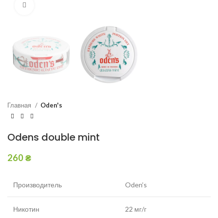
Увеличить
Главная
Oden's
Odens double mint
260
₴
Производитель
Oden’s
Никотин
22 мг/г