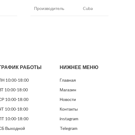
Производитель
Cuba
Прои
Никотин
30 мг/г
Нико
Вкус
Мята
Вкус
Вид снюса
Белый
Вид 
ГРАФИК РАБОТЫ
НИЖНЕЕ МЕНЮ
Размер пакетиков
Тонкие
Разм
ПН 10:00-18:00
Главная
Грамм в банке
15 грамм
Грам
ВТ 10:00-18:00
Магазин
Пакетиков
25
Паке
СР 10:00-18:00
Новости
ЧТ 10:00-18:00
Контакты
ПТ 10:00-18:00
instagram
СБ Выходной
Telegram