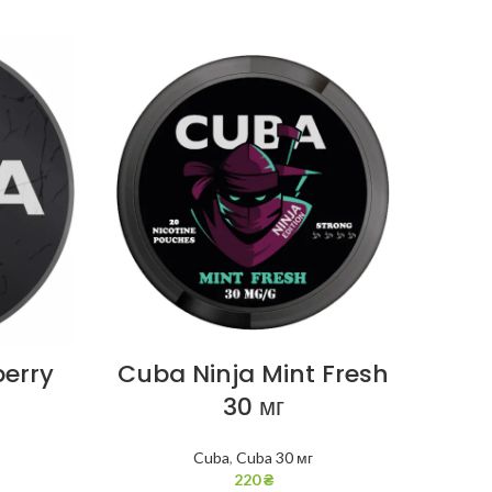
berry
Cuba Ninja Mint Fresh
Cub
30 мг
Cuba
,
Cuba 30 мг
220
₴