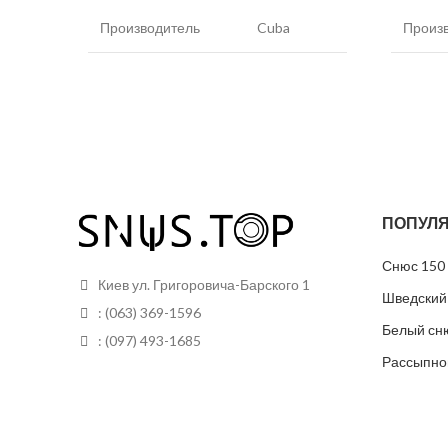
Производитель
Cuba
Произ
Никотин
30 мг/г
Никот
Вкус
Энергетик
Вкус
Вид снюса
Белый
Вид с
ПОПУЛЯ
Размер пакетиков
Тонкие
Разме
Снюс 150 
Грамм в банке
15 грамм
пакети
Киев ул. Григоровича-Барского 1
Шведский
: (063) 369-1596
Пакетиков
25
Белый сн
Грамм 
: (097) 493-1685
Рассыпно
Пакети