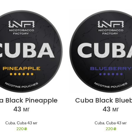
 Black Pineapple
Cuba Black Blue
43 мг
43 мг
Cuba
,
Сuba 43 мг
Cuba
,
Сuba 43 мг
220
₴
220
₴