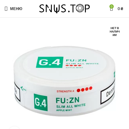
0
МЕНЮ
0
₴
НЕТ В
НАЛИЧ
ИИ