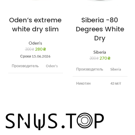
Oden’s extreme
Siberia -80
white dry slim
Degrees White
Dry
Oden's
280
₴
300
₴
Siberia
Сроки 15.06.2026
270
₴
300
₴
Производитель
Oden's
Производитель
Siberia
Никотин
22 мг/г
Никотин
43 мг/г
Вкус
Холодок,мята
Вкус
Табак,мята
Вид снюса
Сухой
Вид снюса
сухой
Размер
Тонкие
Размер
пакетиков
Стандартные
пакетиков