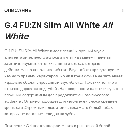
ОПИСАНИЕ
G.4 FU:ZN Slim All White
All
White
G.4 FU: ZN Slim All White имеет легкий и пряный вкус с
элементами зеленого яблока и мяты, на заднем плане вы
заметите вкусные оттенки ванили и кокоса, которые
действительно дополняют яблоко. Вкус табака присутствует с
немного пряным характером, но ни в коем случае не затмевает
идеально сбалансированный вкус яблока. Пакетики тонкие и
отлично держатся под губой . На поверхности пакетики сухие , с
влажным содержимым для продолжительного вкусового
эффекта . Отлично подойдет для любителей снюса средней
крепкости .Огромным плюс этого снюса – это белый табак,
который не оставляет следов на зубах.
Поколение G.4 постоянно растет, как и рынок всей белой