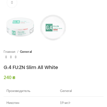
Увеличить
Главная
General
G.4 FU:ZN Slim All White
240
₴
Производитель
General
Никотин
19 мг/г