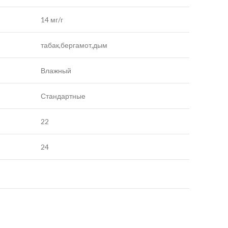
14 мг/г
табак,бергамот,дым
Влажный
Стандартные
22
24