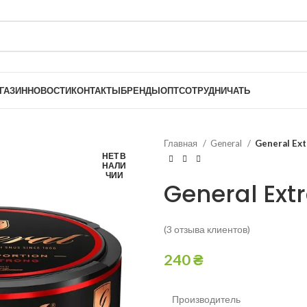
ГАЗИН
НОВОСТИ
КОНТАКТЫ
БРЕНДЫ
ОПТ
СОТРУДНИЧАТЬ
Главная
General
General Ext
НЕТ В
НАЛИ
ЧИИ
General Extr
(
3
отзыва клиентов)
240
₴
Производитель