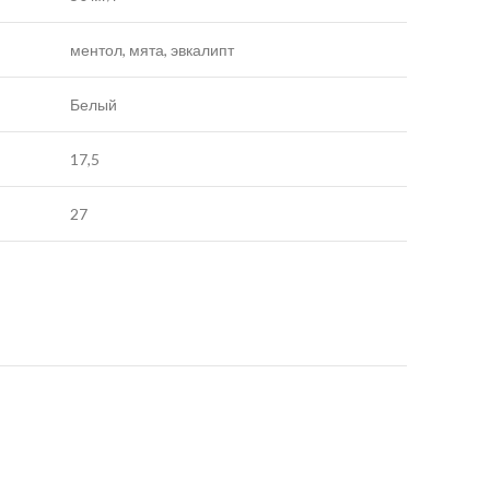
ментол, мята, эвкалипт
Белый
17,5
27