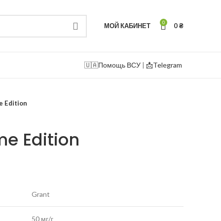
0
МОЙ КАБИНЕТ
0
₴
🇺🇦
Помощь ВСУ
|
📩Telegram
e Edition
me Edition
Grant
50 мг/г