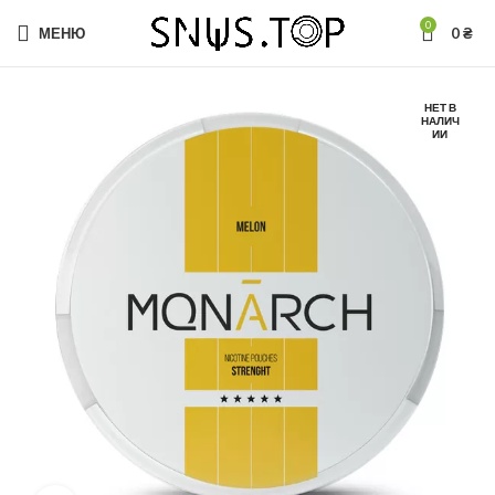
0
МЕНЮ
0
₴
НЕТ В
НАЛИЧ
ИИ