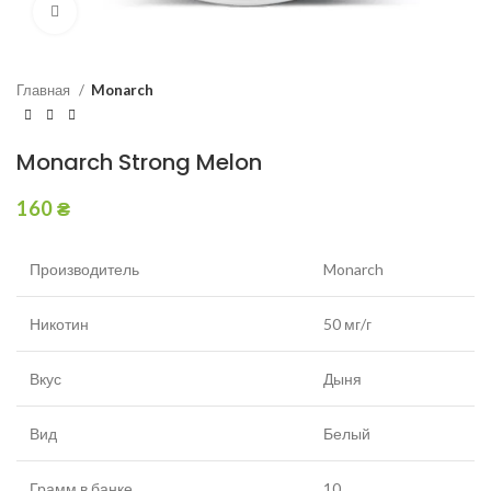
Увеличить
Главная
Monarch
Monarch Strong Melon
160
₴
Производитель
Monarch
Никотин
50 мг/г
Вкус
Дыня
Вид
Белый
Грамм в банке
10