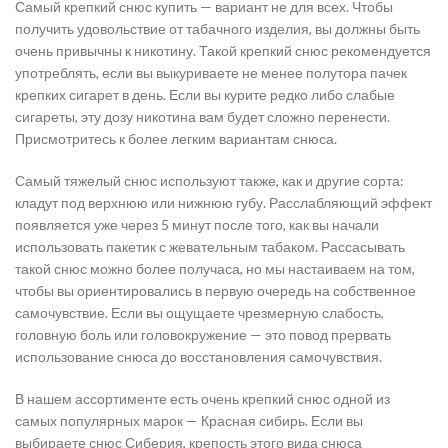
Самый крепкий снюс купить — вариант не для всех. Чтобы
получить удовольствие от табачного изделия, вы должны быть
очень привычны к никотину. Такой крепкий снюс рекомендуется
употреблять, если вы выкуриваете не менее полутора пачек
крепких сигарет в день. Если вы курите редко либо слабые
сигареты, эту дозу никотина вам будет сложно перенести.
Присмотритесь к более легким вариантам снюса.
Самый тяжелый снюс используют также, как и другие сорта:
кладут под верхнюю или нижнюю губу. Расслабляющий эффект
появляется уже через 5 минут после того, как вы начали
использовать пакетик с жевательным табаком. Рассасывать
такой снюс можно более получаса, но мы настаиваем на том,
чтобы вы ориентировались в первую очередь на собственное
самочувствие. Если вы ощущаете чрезмерную слабость,
головную боль или головокружение — это повод прервать
использование снюса до восстановления самочувствия.
В нашем ассортименте есть очень крепкий снюс одной из
самых популярных марок — Красная сибирь. Если вы
выбираете снюс Сиберия, крепость этого вида снюса