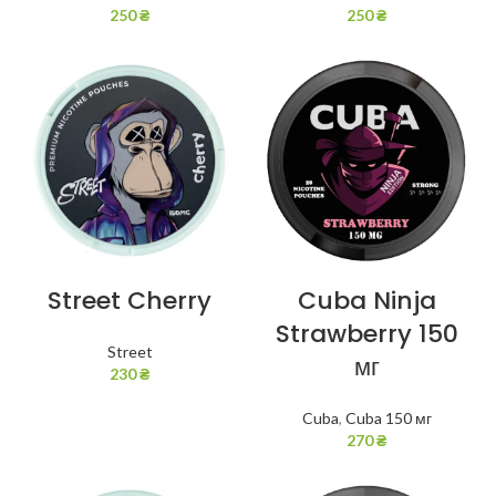
250
₴
250
₴
Street Cherry
Cuba Ninja
Strawberry 150
Street
мг
230
₴
Cuba
,
Cuba 150 мг
270
₴