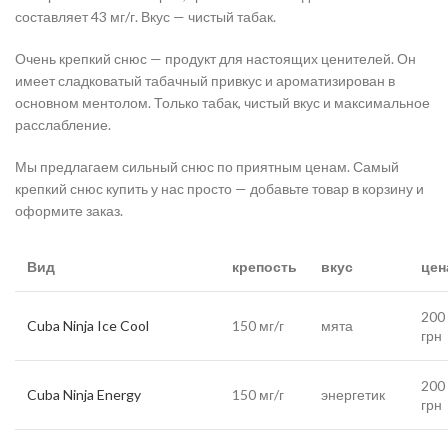
составляет 43 мг/г. Вкус — чистый табак.
Очень крепкий снюс — продукт для настоящих ценителей. Он
имеет сладковатый табачный привкус и ароматизирован в
основном ментолом. Только табак, чистый вкус и максимальное
расслабление.
Мы предлагаем сильный снюс по приятным ценам. Самый
крепкий снюс купить у нас просто — добавьте товар в корзину и
оформите заказ.
Вид
крепость
вкус
цен
200
Cuba Ninja Ice Cool
150 мг/г
мята
грн
200
Cuba Ninja Energy
150 мг/г
энергетик
грн