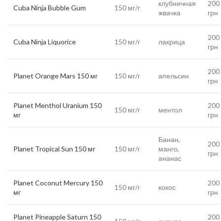
клубничная
200
Cuba Ninja Bubble Gum
150 мг/г
жвачка
грн
200
Cuba Ninja Liquorice
150 мг/г
лакрица
грн
200
Planet Orange Mars 150 мг
150 мг/г
апельсин
грн
Planet Menthol Uranium 150
200
150 мг/г
ментол
мг
грн
Банан,
200
Planet Tropical Sun 150 мг
150 мг/г
манго,
грн
ананас
Planet Coconut Mercury 150
200
150 мг/г
кокос
мг
грн
Planet Pineapple Saturn 150
200