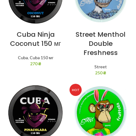
Cuba Ninja
Street Menthol
Coconut 150 мг
Double
Freshness
Cuba
,
Cuba 150 мг
270
₴
Street
250
₴
HOT