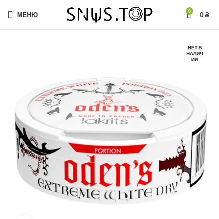
0
МЕНЮ
0
₴
НЕТ В
НАЛИЧ
ИИ