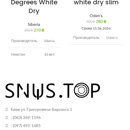
Degrees White
white dry slim
Dry
Oden's
280
₴
300
₴
Siberia
Сроки 15.06.2026
270
₴
300
₴
Производитель
Oden's
Производитель
Siberia
Никотин
22 мг/г
Никотин
43 мг/г
Вкус
Холодок,мята
Вкус
Табак,мята
Вид снюса
Сухой
Вид снюса
сухой
Размер
Тонкие
Размер
пакетиков
Стандартные
пакетиков
Киев ул. Григоровича-Барского 1
Грамм в банке
13 грам
Грамм в банке
13 грам
: (063) 369-1596
Пакетиков
20 (шт)
: (097) 493-1685
Пакетиков
20 (шт)