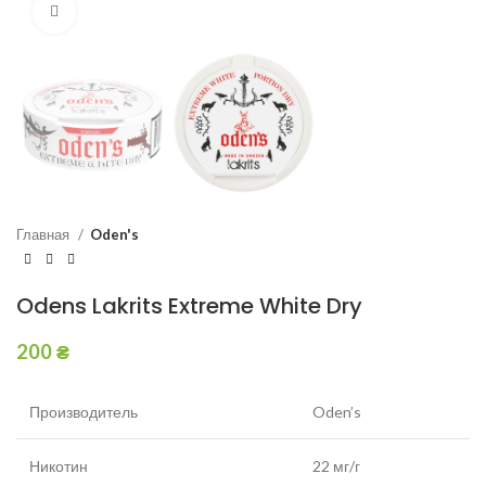
Увеличить
Главная
Oden's
Odens Lakrits Extreme White Dry
200
₴
Производитель
Oden’s
Никотин
22 мг/г