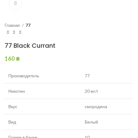
Увеличить
Главная
77
77 Black Currant
160
₴
Производитель
77
Никотин
20 мг/г
Вкус
смородина
Вид
Белый
Грамм в банке
10