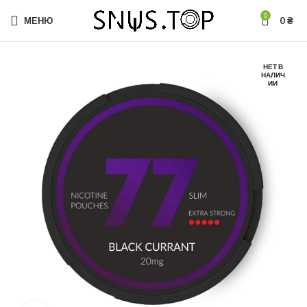
0
МЕНЮ
0
₴
НЕТ В
НАЛИЧ
ИИ