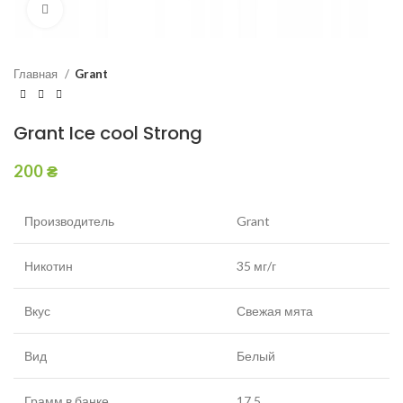
Увеличить
Главная
Grant
Grant Ice cool Strong
200
₴
Производитель
Grant
Никотин
35 мг/г
Вкус
Свежая мята
Вид
Белый
Грамм в банке
17,5