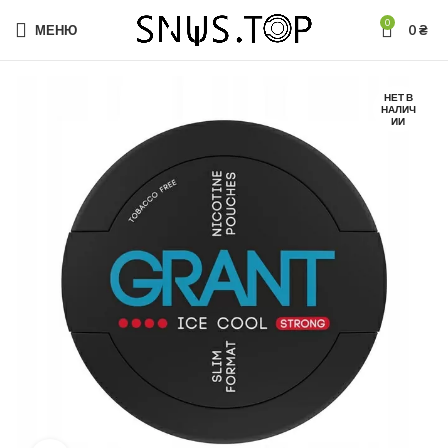
0
МЕНЮ
0
₴
НЕТ В
НАЛИЧ
ИИ