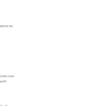
авное не
 снюс они
дной