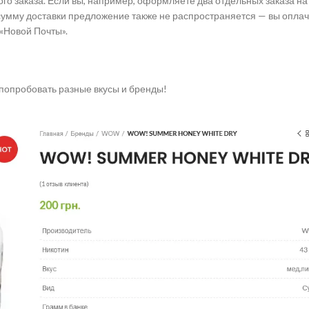
го заказа. Если вы, например, оформляете два отдельных заказа на 
 сумму доставки предложение также не распространяется — вы опла
«Новой Почты».
 попробовать разные вкусы и бренды!