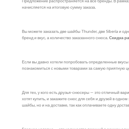
Предложение распространяется на все бренды. В рамках
начисляется на итоговую сумму заказа.
Вы можете заказать две шайбы Thunder, две Siberia и од
бренд и вкус, а количество заказанного снюса.
Скидка ра
Если вы давно хотели попробовать определенные вкусы 
познакомиться с новыми товарами за самую приятную ц
Для тех, у кого есть друзья-снюсеры — это отличный вар
хотят купить, и закажите снюс для себя и друзей в одном
шайбы, но и на доставке, так как оплачиваете одну достав