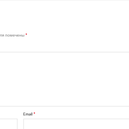
*
оля помечены
*
Email