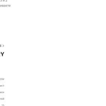
3 и 2
чиваете