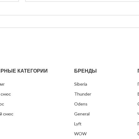
РНЫЕ КАТЕГОРИИ
БРЕНДЫ
мг
Siberia
 снюс
Thunder
юс
Odens
й снюс
General
Lyft
WOW