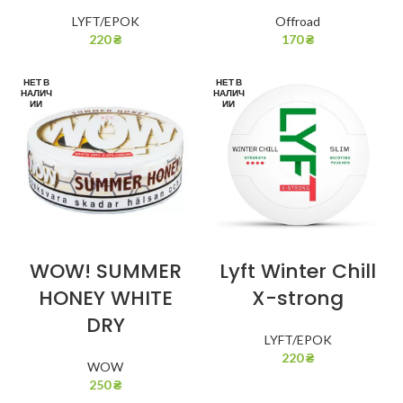
LYFT/EPOK
Offroad
220
₴
170
₴
НЕТ В
НЕТ В
НАЛИЧ
НАЛИЧ
ИИ
ИИ
WOW! SUMMER
Lyft Winter Chill
HONEY WHITE
X-strong
DRY
LYFT/EPOK
220
₴
WOW
250
₴