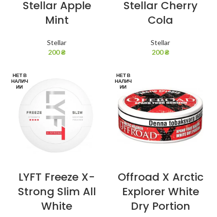
Stellar Apple
Stellar Cherry
Mint
Cola
Stellar
Stellar
200
₴
200
₴
НЕТ В
НЕТ В
НАЛИЧ
НАЛИЧ
ИИ
ИИ
LYFT Freeze X-
Offroad X Arctic
Strong Slim All
Explorer White
White
Dry Portion