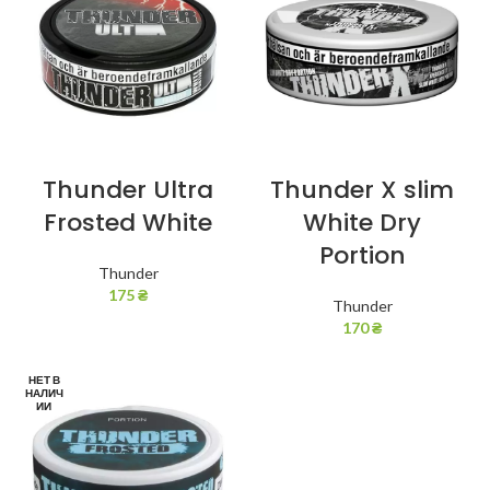
Thunder Ultra
Thunder X slim
Frosted White
White Dry
Portion
Thunder
175
₴
Thunder
170
₴
НЕТ В
НАЛИЧ
ИИ