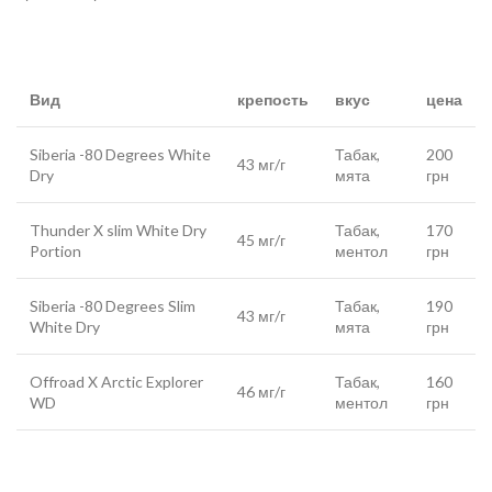
Вид
крепость
вкус
цена
Siberia -80 Degrees White
Табак,
200
43 мг/г
Dry
мята
грн
Thunder X slim White Dry
Табак,
170
45 мг/г
Portion
ментол
грн
Siberia -80 Degrees Slim
Табак,
190
43 мг/г
White Dry
мята
грн
Offroad X Arctic Explorer
Табак,
160
46 мг/г
WD
ментол
грн