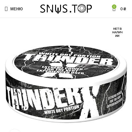
0
МЕНЮ
0
₴
НЕТ В
НАЛИЧ
ИИ