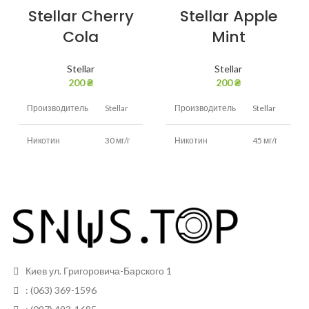
Stellar Cherry
Stellar Apple
Cola
Mint
Stellar
Stellar
200
₴
200
₴
Производитель
Stellar
Производитель
Stellar
Никотин
30 мг/г
Никотин
45 мг/г
Вишня,
Яблоко,
Вкус
Вкус
кола
мята
Вид
Белый
Вид
Белый
Грамм в банке
12
Грамм в банке
12
Киев ул. Григоровича-Барского 1
Пакетиков в
Пакетиков в
24
24
: (063) 369-1596
банке
банке