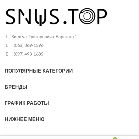
Вид
Белый
Грамм в банке
12
Пакетиков в
Киев ул. Григоровича-Барского 1
24
банке
: (063) 369-1596
: (097) 493-1685
ПОПУЛЯРНЫЕ КАТЕГОРИИ
БРЕНДЫ
ГРАФИК РАБОТЫ
НИЖНЕЕ МЕНЮ