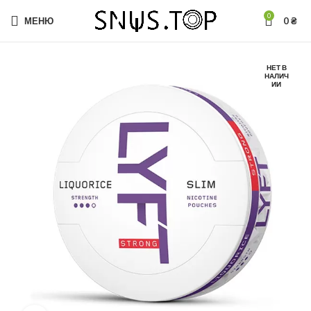
0
МЕНЮ
0
₴
НЕТ В
НАЛИЧ
ИИ