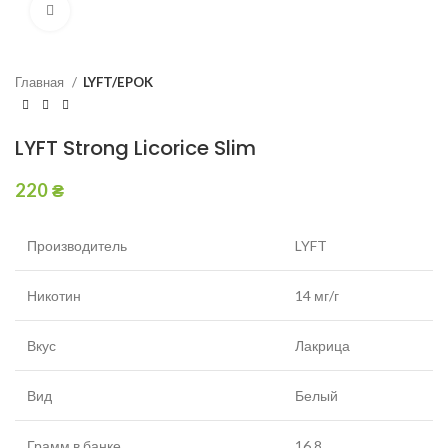
Увеличить
Главная
LYFT/EPOK
LYFT Strong Licorice Slim
220
₴
Производитель
LYFT
Никотин
14 мг/г
Вкус
Лакрица
Вид
Белый
Грамм в банке
16,8