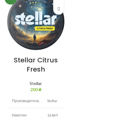
Stellar Citrus
Fresh
Stellar
200
₴
Производитель
Stellar
Никотин
16 мг/г
Вкус
Цитрус