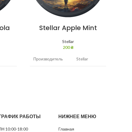
ola
Stellar Apple Mint
Stellar
200
₴
Производитель
Stellar
Прои
г
Никотин
45 мг/г
Нико
, кола
Вкус
Яблоко, мята
Вкус
й
Вид
Белый
Вид
ГРАФИК РАБОТЫ
НИЖНЕЕ МЕНЮ
Грамм в банке
12
Грам
ПН 10:00-18:00
Главная