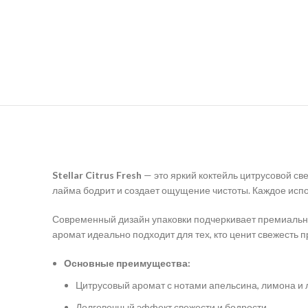
Stellar Citrus Fresh
— это яркий коктейль цитрусовой св
лайма бодрит и создает ощущение чистоты. Каждое испо
Современный дизайн упаковки подчеркивает премиальное 
аромат идеально подходит для тех, кто ценит свежесть 
Основные преимущества:
Цитрусовый аромат с нотами апельсина, лимона и 
Долговечный эффект свежести и бодрости.