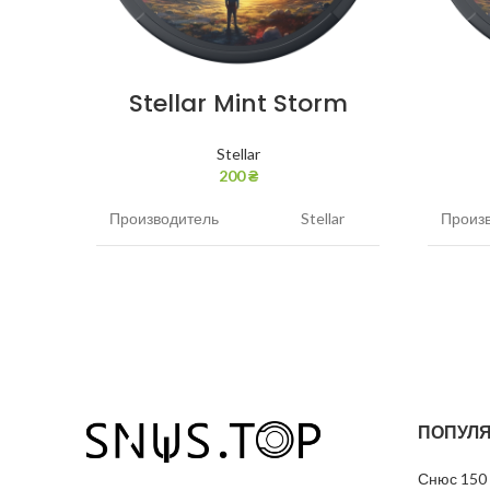
Stellar Mint Storm
Stellar
200
₴
Производитель
Stellar
Произ
Никотин
45 мг/г
Никот
Вкус
Мята
Вкус
Вид
Белый
Вид
ПОПУЛЯ
Грамм в банке
12
Грамм 
Снюс 150 