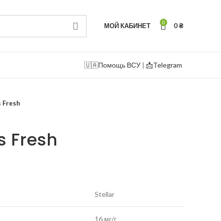
0
МОЙ КАБИНЕТ
0
₴
🇺🇦
Помощь ВСУ
|
📩Telegram
s Fresh
us Fresh
Stellar
16 мг/г