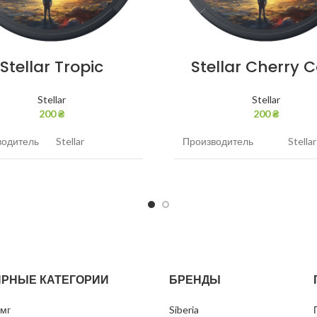
Stellar Tropic
Stellar Cherry C
Stellar
Stellar
200
₴
200
₴
водитель
Stellar
Производитель
Stellar
ин
30 мг/г
Никотин
30 мг/
Тропические
Вкус
Вишня
фрукты
Вид
Белы
Белый
РНЫЕ КАТЕГОРИИ
БРЕНДЫ
Грамм в банке
12
в банке
12
мг
Siberia