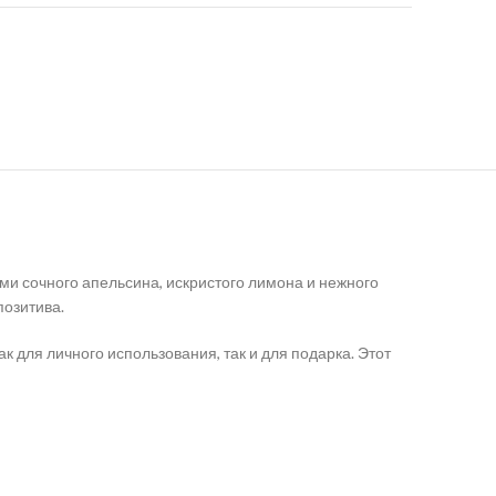
ами сочного апельсина, искристого лимона и нежного
позитива.
к для личного использования, так и для подарка. Этот