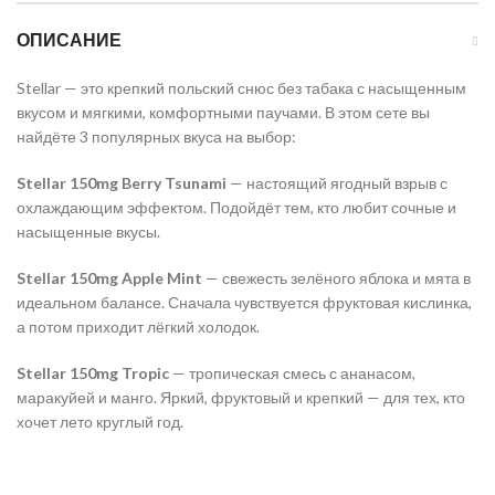
ОПИСАНИЕ
Stellar —
это
крепкий
польский
снюс
без
табака
с
насыщенным
вкусом
и
мягкими,
комфортными
паучами.
В
этом
сете
вы
найдёте
3
популярных
вкуса
на
выбор:
Stellar
150mg
Berry
Tsunami
—
настоящий
ягодный
взрыв
с
охлаждающим
эффектом.
Подойдёт
тем,
кто
любит
сочные
и
насыщенные
вкусы.
Stellar
150mg
Apple
Mint
—
свежесть
зелёного
яблока
и
мята
в
идеальном
балансе.
Сначала
чувствуется
фруктовая
кислинка,
а
потом
приходит
лёгкий
холодок.
Stellar
150mg
Tropic
—
тропическая
смесь
с
ананасом,
маракуйей
и
манго.
Яркий,
фруктовый
и
крепкий —
для
тех,
кто
хочет
лето
круглый
год.