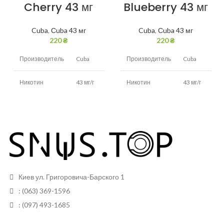
Cherry 43 мг
Blueberry 43 мг
Cuba
,
Сuba 43 мг
Cuba
,
Сuba 43 мг
220
₴
220
₴
Производитель
Cuba
Производитель
Cuba
Никотин
43 мг/г
Никотин
43 мг/г
Вкус
Вишня
Вкус
Черника
Белый (в
Белый (в
Вид снюса
черном
Вид снюса
черном
пакетике)
пакетике)
Размер
Размер
Тонкие
Тонкие
Киев ул. Григоровича-Барского 1
пакетиков
пакетиков
: (063) 369-1596
Грамм в банке
13 грам
Грамм в банке
13 грам
: (097) 493-1685
Пакетиков
20
Пакетиков
20