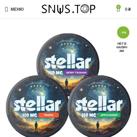
0
МЕНЮ
0
₴
-9%
НЕТ В
НАЛИЧ
ИИ