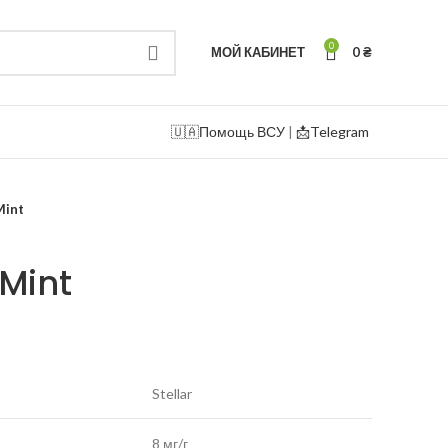
0
МОЙ КАБИНЕТ
0
₴
🇺🇦
Помощь ВСУ
|
📩Telegram
Mint
 Mint
Stellar
8 мг/г