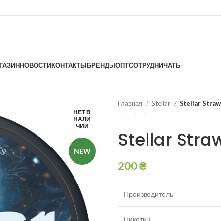
ГАЗИН
НОВОСТИ
КОНТАКТЫ
БРЕНДЫ
ОПТ
СОТРУДНИЧАТЬ
Главная
Stellar
Stellar Stra
НЕТ В
НАЛИ
ЧИИ
Stellar Str
NEW
200
₴
Производитель
Никотин