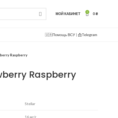
0
МОЙ КАБИНЕТ
0
₴
🇺🇦
Помощь ВСУ
|
📩Telegram
wberry Raspberry
awberry Raspberry
Stellar
16 мг/г