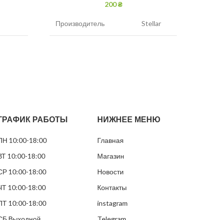
200
₴
Производитель
Stellar
Прои
Никотин
45 мг/г
Нико
, мята
Вкус
Мята
Вкус
Вид
Белый
Вид
ГРАФИК РАБОТЫ
НИЖНЕЕ МЕНЮ
Грамм в банке
12
Грам
ПН 10:00-18:00
Главная
Пакетиков в банке
24
Паке
ВТ 10:00-18:00
Магазин
СР 10:00-18:00
Новости
ЧТ 10:00-18:00
Контакты
ПТ 10:00-18:00
instagram
СБ Выходной
Telegram