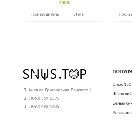
200
₴
Производитель
Stellar
Произ
Никотин
30 мг/г
Никот
Вкус
Вишня, кола
Вкус
Вид
Белый
Вид
ПОПУЛЯ
Грамм в банке
12
Грамм 
Снюс 150 
Пакетиков в банке
24
Пакети
Киев ул. Григоровича-Барского 1
Шведский
: (063) 369-1596
Белый сн
: (097) 493-1685
Рассыпно